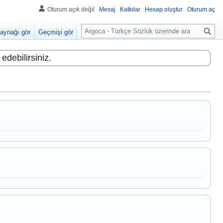
Oturum açık değil
Mesaj
Katkılar
Hesap oluştur
Oturum aç
A
aynağı gör
Geçmişi gör
r
a
edebilirsiniz.