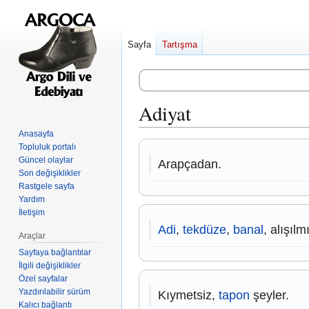
Sayfa
Tartışma
Adiyat
Anasayfa
Gezinti
Arama
Topluluk portalı
Güncel olaylar
kısmına
kısmına
Arapçadan.
Son değişiklikler
atla
atla
Rastgele sayfa
Yardım
İletişim
Adi
,
tekdüze
,
banal
, alışıl
Araçlar
Sayfaya bağlantılar
İlgili değişiklikler
Özel sayfalar
Yazdırılabilir sürüm
Kıymetsiz,
tapon
şeyler.
Kalıcı bağlantı