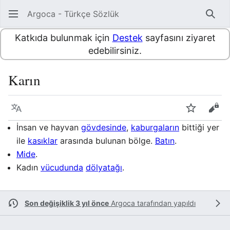
Argoca - Türkçe Sözlük
Ara
Katkıda bulunmak için
Destek
sayfasını ziyaret
edebilirsiniz.
Karın
Dil
İzle
Kayn
İnsan ve hayvan
gövdesinde
,
kaburgaların
bittiği yer
ile
kasıklar
arasında bulunan bölge.
Batın
.
Mide
.
Kadın
vücudunda
dölyatağı
.
Son değişiklik 3 yıl önce
Argoca
tarafından yapıldı