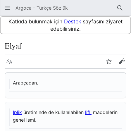
Argoca - Türkçe Sözlük
Ara
Katkıda bulunmak için
Destek
sayfasını ziyaret
edebilirsiniz.
Elyaf
Dil
İzle
Kayn
Arapçadan.
İplik
üretiminde de kullanılabilen
lifli
maddelerin
genel ismi.