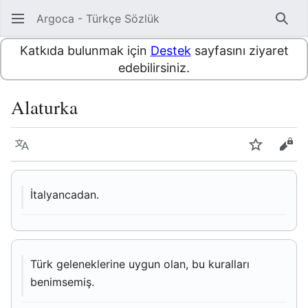
Argoca - Türkçe Sözlük
Ara
Katkıda bulunmak için
Destek
sayfasını ziyaret
edebilirsiniz.
Alaturka
Dil
İzle
Kayn
İtalyancadan.
Türk geleneklerine uygun olan, bu kuralları
benimsemiş.