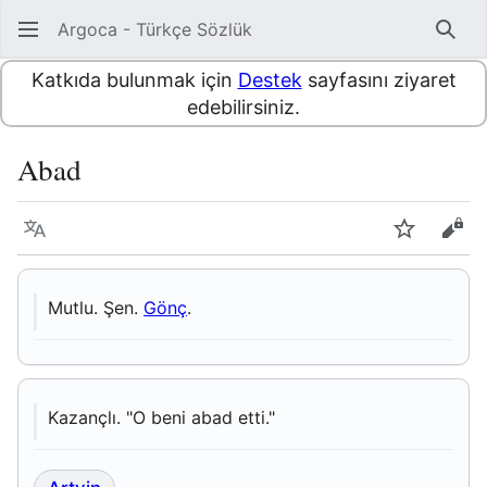
Argoca - Türkçe Sözlük
Ara
Katkıda bulunmak için
Destek
sayfasını ziyaret
edebilirsiniz.
Abad
Dil
İzle
Kayn
Mutlu. Şen.
Gönç
.
Kazançlı. "O beni abad etti."