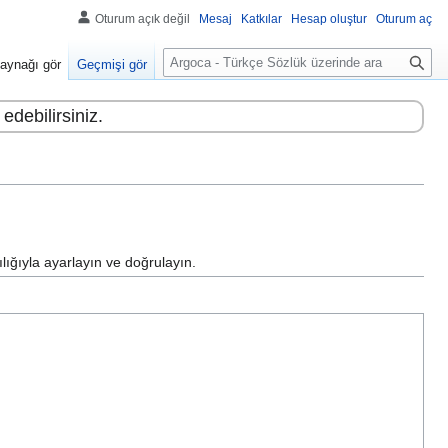
Oturum açık değil
Mesaj
Katkılar
Hesap oluştur
Oturum aç
A
aynağı gör
Geçmişi gör
r
a
edebilirsiniz.
lığıyla ayarlayın ve doğrulayın.