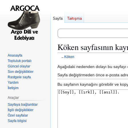
Sayfa
Tartışma
Köken sayfasının kay
Anasayfa
←
Köken
Topluluk portalı
Gezinti
Arama
Güncel olaylar
Aşağıdaki nedenden dolayı bu sayfayı d
Son değişiklikler
kısmına
kısmına
Sayfa değiştirmeden önce e-posta adres
Rastgele sayfa
atla
atla
Yardım
Bu sayfanın kaynağını görebilir ve kopya
İletişim
Araçlar
Sayfaya bağlantılar
İlgili değişiklikler
Özel sayfalar
Sayfa bilgisi