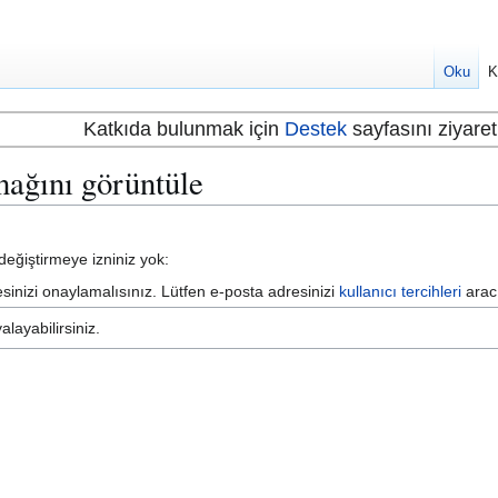
Oku
K
Katkıda bulunmak için
Destek
sayfasını ziyaret 
nağını görüntüle
eğiştirmeye izniniz yok:
inizi onaylamalısınız. Lütfen e-posta adresinizi
kullanıcı tercihleri
aracı
layabilirsiniz.