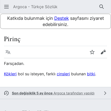
Argoca - Türkçe Sözlük
Ara
Katkıda bulunmak için
Destek
sayfasını ziyaret
edebilirsiniz.
Pirinç
Dil
İzle
Kayn
Farsçadan.
Kökleri
bol su isteyen, farklı
cinsleri
bulunan
bitki
.
Son değişiklik 5 ay önce
Argoca
tarafından yapıldı