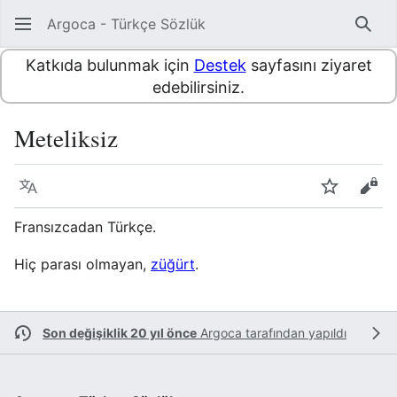
Argoca - Türkçe Sözlük
Ara
Katkıda bulunmak için
Destek
sayfasını ziyaret
edebilirsiniz.
Meteliksiz
Dil
İzle
Kayn
Fransızcadan Türkçe.
Hiç parası olmayan,
züğürt
.
Son değişiklik 20 yıl önce
Argoca
tarafından yapıldı